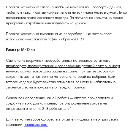
Плоская косметичка сделана, чтобы не намокал ваш паспорт и деньги,
чтобы там лежали самые нужные мелочи не занимали место в сумке. Легко
помещается везде, сохраняет порядок. За полукольцо косметичку можно
прикрепить карабином или подвесить на крючок.
Плоская косметичка выполнена из переработанных материалов:
использованных пакетов, тафты и обрезков ПВХ.
Размер:
18×12 см
Сделано из вторичных, переработанных материалов, остатков с
производств, поэтому оттенок и расположение деталей паттерна могут
немного отличаться от фотографии на сайте.
При шитье стараемся
сохранить цвет и паттерн на материале, который вы выбрали. Если
готовое изделие будет заметно отличаться по цвету, мы обязательно
свяжемся с вами и покажем его перед отправкой.
Основное направление нашей работы — оптовое производство и
создание мерча для компаний, поэтому розничные заказы мы
отправляем в течение 2–3 рабочих дней.
Если вы хотите забрендировать этот айтем и сделать мерч для своей
компании,
напишите нам.