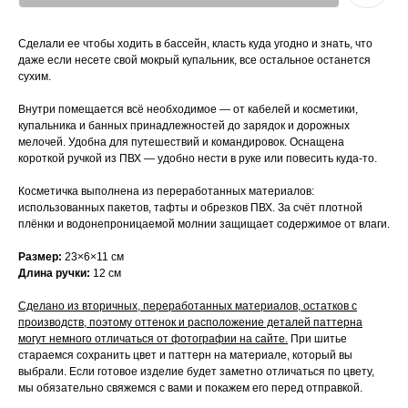
Сделали ее чтобы ходить в бассейн, класть куда угодно и знать, что
даже если несете свой мокрый купальник, все остальное останется
сухим.
Внутри помещается всё необходимое — от кабелей и косметики,
купальника и банных принадлежностей до зарядок и дорожных
мелочей. Удобна для путешествий и командировок. Оснащена
короткой ручкой из ПВХ — удобно нести в руке или повесить куда-то.
Косметичка выполнена из переработанных материалов:
использованных пакетов, тафты и обрезков ПВХ. За счёт плотной
плёнки и водонепроницаемой молнии защищает содержимое от влаги.
Размер:
23×6×11 см
Длина ручки:
12 см
Сделано из вторичных, переработанных материалов, остатков с
производств, поэтому оттенок и расположение деталей паттерна
могут немного отличаться от фотографии на сайте.
При шитье
стараемся сохранить цвет и паттерн на материале, который вы
выбрали. Если готовое изделие будет заметно отличаться по цвету,
мы обязательно свяжемся с вами и покажем его перед отправкой.